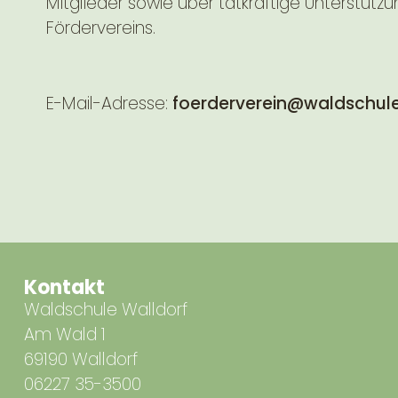
Mitglieder sowie über tatkräftige Unterstüt
Fördervereins.
E-Mail-Adresse:
foerderverein@waldschule
Kontakt
Waldschule Walldorf
Am Wald 1
69190 Walldorf
06227 35-3500